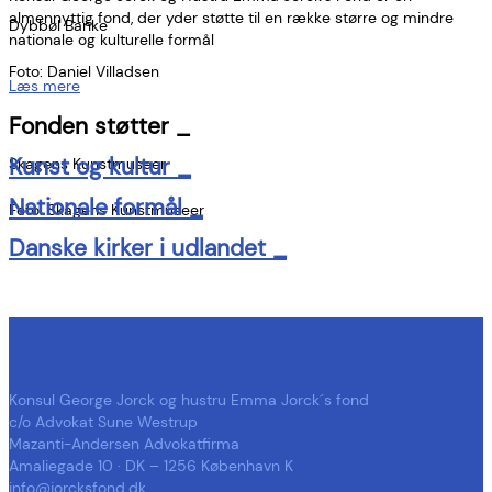
almennyttig fond, der yder støtte til en række større og mindre
Dybbøl Banke
nationale og kulturelle formål
Foto: Daniel Villadsen
Læs mere
Fonden støtter _
Kunst og kultur _
Skagens Kunstmuseer
Nationale formål _
Foto: Skagens Kunstmuseer
Danske kirker i udlandet _
Konsul George Jorck og hustru Emma Jorck´s fond
c/o Advokat Sune Westrup
Mazanti-Andersen Advokatfirma
Amaliegade 10 · DK – 1256 København K
info@jorcksfond.dk